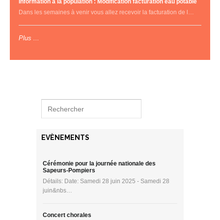
Information à la population : Modification facturation eau potable
Dans les semaines à venir vous allez recevoir la facturation de l…
Plus ...
EVÈNEMENTS
Cérémonie pour la journée nationale des
Sapeurs-Pompiers
Détails: Date: Samedi 28 juin 2025 - Samedi 28
juin&nbs…
Concert chorales