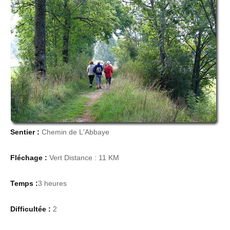
Sentier :
Chemin de L'Abbaye
Fléchage :
Vert Distance : 11 KM
Temps :
3 heures
Difficultée :
2