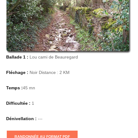
Ballade 1 :
Lou cami de Beauregard
Fléchage :
Noir Distance : 2 KM
Temps :
45 mn
Difficultée :
1
Dénivellation :
---
RANDONNÉE AU FORMAT PDF