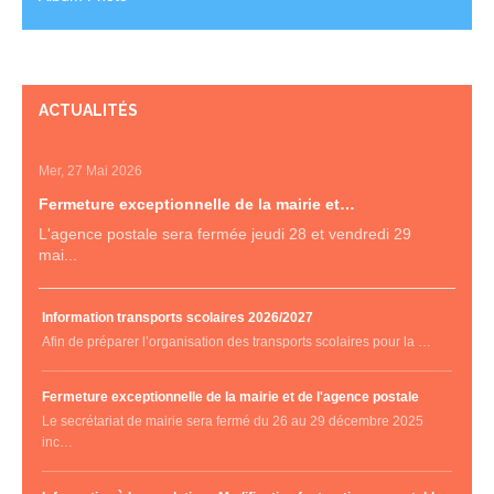
ACTUALITÉS
Mer, 27 Mai 2026
Fermeture exceptionnelle de la mairie et…
L'agence postale sera fermée jeudi 28 et vendredi 29
mai...
Information transports scolaires 2026/2027
Afin de préparer l’organisation des transports scolaires pour la …
Fermeture exceptionnelle de la mairie et de l'agence postale
Le secrétariat de mairie sera fermé du 26 au 29 décembre 2025
inc…