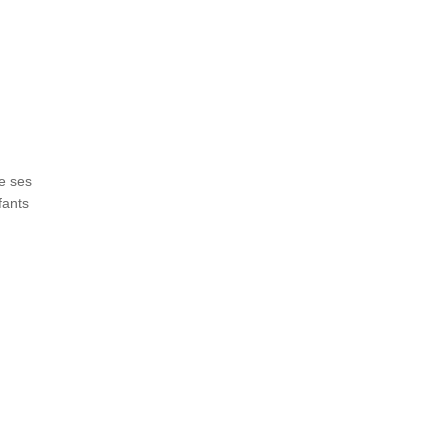
e ses
fants