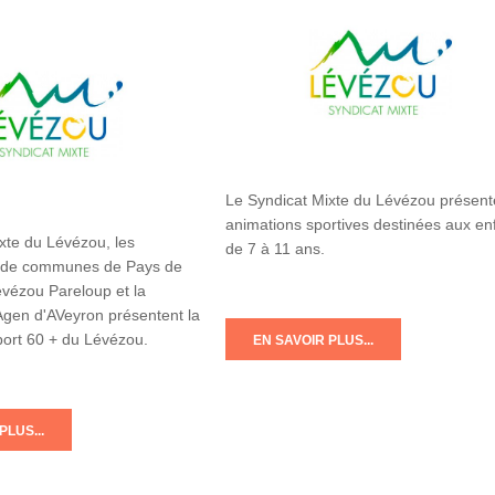
Le Syndicat Mixte du Lévézou présent
animations sportives destinées aux en
xte du Lévézou, les
de 7 à 11 ans.
de communes de Pays de
évézou Pareloup et la
en d'AVeyron présentent la
port 60 + du Lévézou.
EN SAVOIR PLUS...
PLUS...