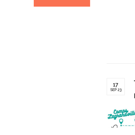
17
SEP 23