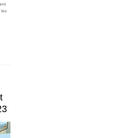
ent
 les
t
23