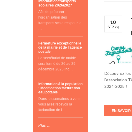
Information transports
scolaires 2026/2027
Afin de préparer
l’organisation des
10
transports scolaires pour la
SEP 24
…
Fermeture exceptionnelle
de la mairie et de l'agence
postale
Le secrétariat de mairie
sera fermé du 26 au 29
décembre 2025 inc…
Découvrez les 
l'association 
Information à la population
2024-2025 !
: Modification facturation
eau potable
Dans les semaines à venir
vous allez recevoir la
facturation de l…
EN SAVOIR 
Plus ...