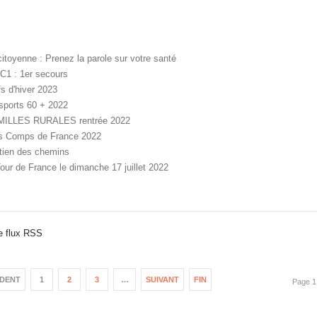
citoyenne : Prenez la parole sur votre santé
C1 : 1er secours
fs d'hiver 2023
sports 60 + 2022
ILLES RURALES rentrée 2022
s Comps de France 2022
tien des chemins
ur de France le dimanche 17 juillet 2022
e flux RSS
DENT
1
2
3
…
SUIVANT
FIN
Page 1