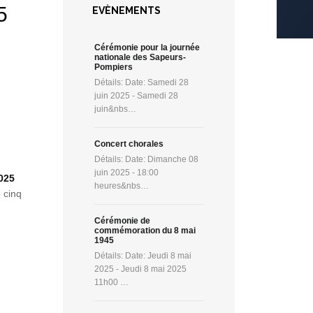
5
EVÈNEMENTS
Cérémonie pour la journée
nationale des Sapeurs-
Pompiers
Détails: Date: Samedi 28
juin 2025 - Samedi 28
juin&nbs…
Concert chorales
Détails: Date: Dimanche 08
juin 2025 - 18:00
2025
heures&nbs…
 cinq
Cérémonie de
commémoration du 8 mai
1945
Détails: Date: Jeudi 8 mai
2025 - Jeudi 8 mai 2025
11h00 …