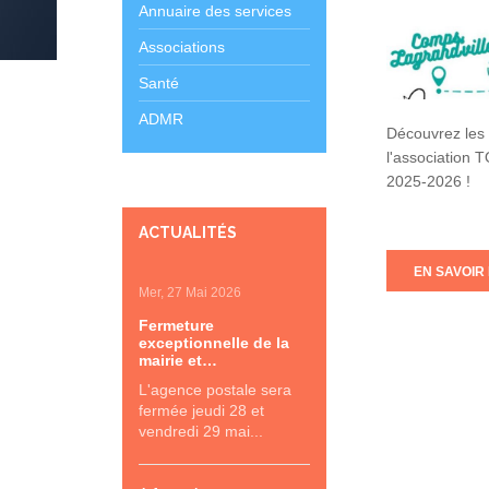
Annuaire des services
Associations
Santé
ADMR
Découvrez les 
l'association 
2025-2026 !
ACTUALITÉS
EN SAVOIR 
Mer, 27 Mai 2026
Fermeture
exceptionnelle de la
mairie et…
L'agence postale sera
fermée jeudi 28 et
vendredi 29 mai...