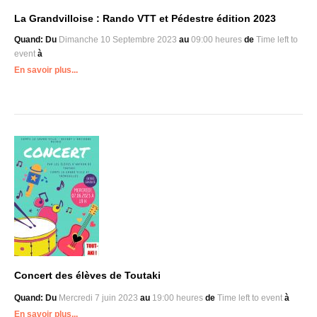
La Grandvilloise : Rando VTT et Pédestre édition 2023
Quand:
Du
Dimanche 10 Septembre 2023
au
09:00 heures
de
Time left to
event
à
En savoir plus...
Concert des élèves de Toutaki
Quand:
Du
Mercredi 7 juin 2023
au
19:00 heures
de
Time left to event
à
En savoir plus...