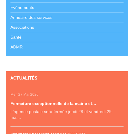
Evènements
Annuaire des services
Associations
Santé
ADMR
ACTUALITÉS
Mer, 27 Mai 2026
Fermeture exceptionnelle de la mairie et…
L'agence postale sera fermée jeudi 28 et vendredi 29
mai...