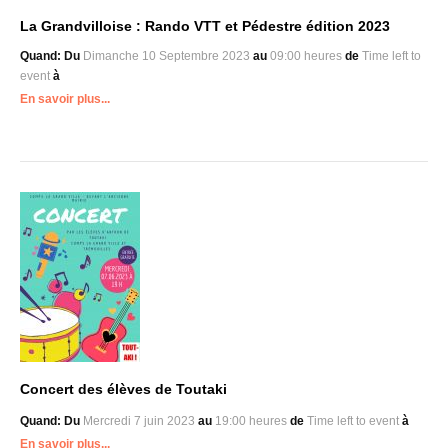
La Grandvilloise : Rando VTT et Pédestre édition 2023
Quand:
Du
Dimanche 10 Septembre 2023
au
09:00 heures
de
Time left to
event
à
En savoir plus...
Concert des élèves de Toutaki
Quand:
Du
Mercredi 7 juin 2023
au
19:00 heures
de
Time left to event
à
En savoir plus...