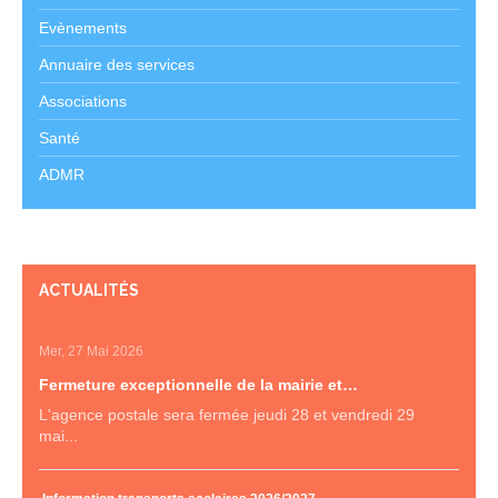
Evènements
Annuaire des services
Associations
Santé
ADMR
ACTUALITÉS
Mer, 27 Mai 2026
Fermeture exceptionnelle de la mairie et…
L'agence postale sera fermée jeudi 28 et vendredi 29
mai...