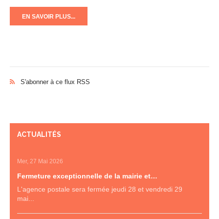
EN SAVOIR PLUS...
S'abonner à ce flux RSS
ACTUALITÉS
Mer, 27 Mai 2026
Fermeture exceptionnelle de la mairie et…
L'agence postale sera fermée jeudi 28 et vendredi 29
mai...