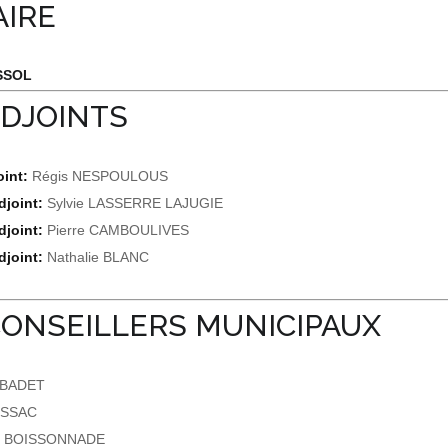
AIRE
SSOL
ADJOINTS
oint:
Régis NESPOULOUS
joint:
Sylvie LASSERRE LAJUGIE
joint:
Pierre CAMBOULIVES
joint:
Nathalie BLANC
CONSEILLERS MUNICIPAUX
s BADET
BESSAC
u BOISSONNADE