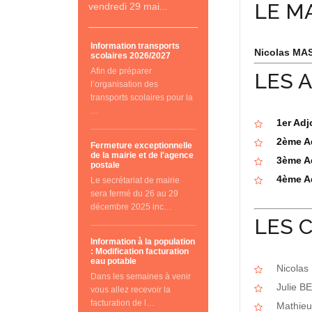
LE M
vendredi 29 mai...
Information transports
Nicolas MA
scolaires 2026/2027
Afin de préparer
LES 
l’organisation des
transports scolaires pour la
…
1er Adj
2ème Ad
Fermeture exceptionnelle
de la mairie et de l'agence
3ème Ad
postale
4ème Ad
Le secrétariat de mairie
sera fermé du 26 au 29
décembre 2025 inc…
LES 
Information à la population
: Modification facturation
eau potable
Nicola
Dans les semaines à venir
Julie 
vous allez recevoir la
facturation de l…
Mathie