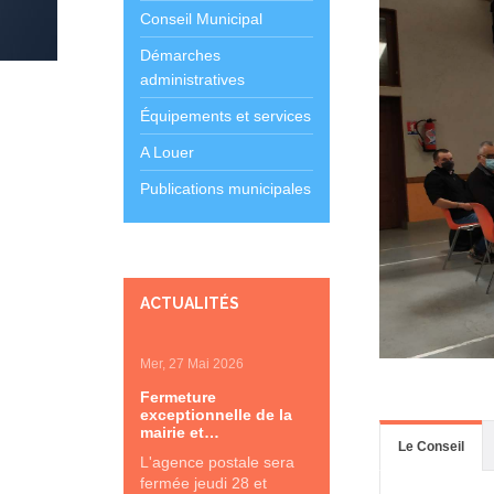
Conseil Municipal
Démarches
administratives
Équipements et services
A Louer
Publications municipales
ACTUALITÉS
Mer, 27 Mai 2026
Fermeture
exceptionnelle de la
mairie et…
Le Conseil
L'agence postale sera
fermée jeudi 28 et