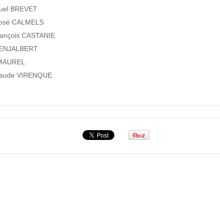
el BREVET
José CALMELS
rançois CASTANIE
 ENJALBERT
 MAUREL
laude VIRENQUE