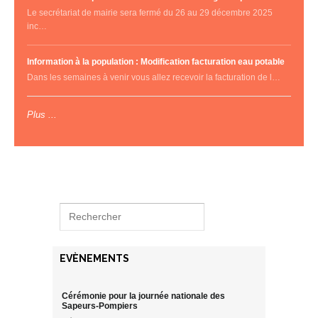
Le secrétariat de mairie sera fermé du 26 au 29 décembre 2025
inc…
Information à la population : Modification facturation eau potable
Dans les semaines à venir vous allez recevoir la facturation de l…
Plus ...
EVÈNEMENTS
Cérémonie pour la journée nationale des
Sapeurs-Pompiers