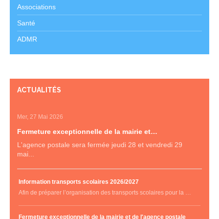
Associations
Santé
ADMR
ACTUALITÉS
Mer, 27 Mai 2026
Fermeture exceptionnelle de la mairie et…
L'agence postale sera fermée jeudi 28 et vendredi 29
mai...
Information transports scolaires 2026/2027
Afin de préparer l’organisation des transports scolaires pour la …
Fermeture exceptionnelle de la mairie et de l'agence postale