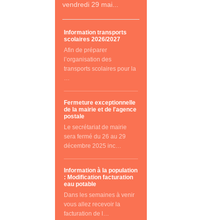
vendredi 29 mai...
Information transports
scolaires 2026/2027
Afin de préparer
l’organisation des
transports scolaires pour la
…
Fermeture exceptionnelle
de la mairie et de l'agence
postale
Le secrétariat de mairie
sera fermé du 26 au 29
décembre 2025 inc…
Information à la population
: Modification facturation
eau potable
Dans les semaines à venir
vous allez recevoir la
facturation de l…